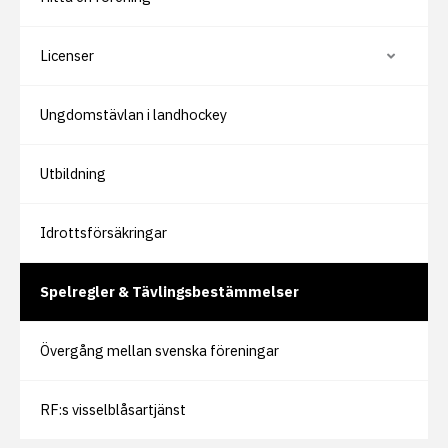
Licenser
V
i
s
a
Ungdomstävlan i landhockey
e
l
l
e
r
Utbildning
d
ö
l
j
Idrottsförsäkringar
u
n
d
e
Spelregler & Tävlingsbestämmelser
r
s
i
d
Övergång mellan svenska föreningar
o
r
RF:s visselblåsartjänst