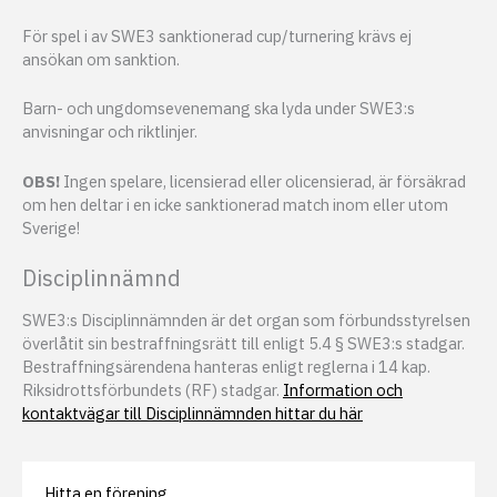
För spel i av SWE3 sanktionerad cup/turnering krävs ej
ansökan om sanktion.
Barn- och ungdomsevenemang ska lyda under SWE3:s
anvisningar och riktlinjer.
OBS!
Ingen spelare, licensierad eller olicensierad, är försäkrad
om hen deltar i en icke sanktionerad match inom eller utom
Sverige!
Disciplinnämnd
SWE3:s Disciplinnämnden är det organ som förbundsstyrelsen
överlåtit sin bestraffningsrätt till enligt 5.4 § SWE3:s stadgar.
Bestraffningsärendena hanteras enligt reglerna i 14 kap.
Riksidrottsförbundets (RF) stadgar.
Information och
kontaktvägar till Disciplinnämnden hittar du här
Hitta en förening