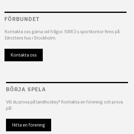
FÖRBUNDET
Kontakta oss gärna vid frågor. SWE3:s sportkontor finns på
Idrottens hus i Stockholm.
Kontakta oss
BÖRJA SPELA
Vill du prova på landhockey? Kontakta en förening och prova
på!
Hitta en förening