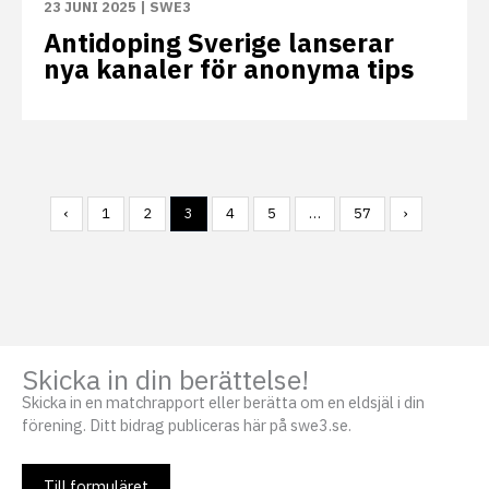
23 JUNI 2025
|
SWE3
Antidoping Sverige lanserar
nya kanaler för anonyma tips
‹
1
2
3
4
5
…
57
›
Skicka in din berättelse!
Skicka in en matchrapport eller berätta om en eldsjäl i din
förening. Ditt bidrag publiceras här på swe3.se.
Till formuläret