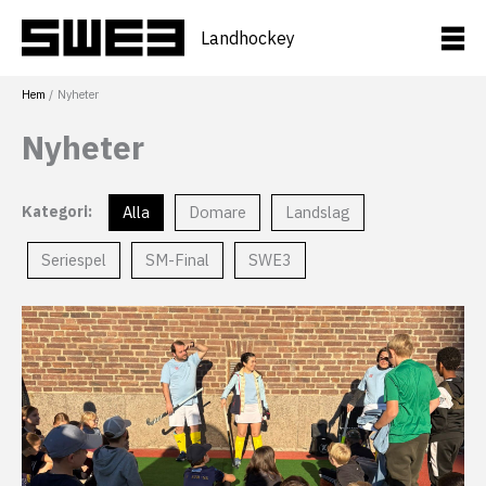
Hoppa
till
Landhockey
innehåll
Hem
Nyheter
Nyheter
Kategori:
Alla
Domare
Landslag
Seriespel
SM-Final
SWE3