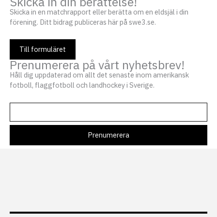
Skicka in din berättelse!
Skicka in en matchrapport eller berätta om en eldsjäl i din
förening. Ditt bidrag publiceras här på swe3.se.
Till formuläret
Prenumerera på vårt nyhetsbrev!
Håll dig uppdaterad om allt det senaste inom amerikansk
fotboll, flaggfotboll och landhockey i Sverige.