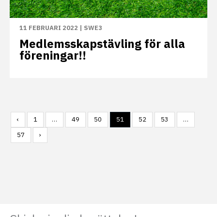
11 FEBRUARI 2022
|
SWE3
Medlemsskapstävling för alla
föreningar!!
‹
1
…
49
50
51
52
53
…
57
›