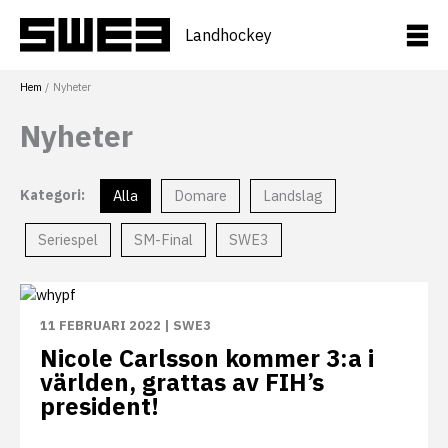
Hoppa
till
Landhockey
innehåll
Hem
Nyheter
Nyheter
Kategori:
Alla
Domare
Landslag
Seriespel
SM-Final
SWE3
11 FEBRUARI 2022
|
SWE3
Nicole Carlsson kommer 3:a i
världen, grattas av FIH’s
president!