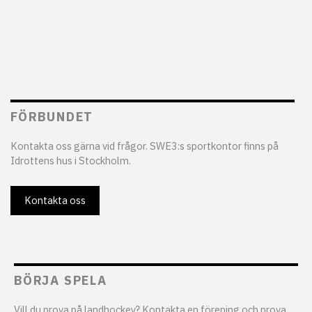
FÖRBUNDET
Kontakta oss gärna vid frågor. SWE3:s sportkontor finns på
Idrottens hus i Stockholm.
Kontakta oss
BÖRJA SPELA
Vill du prova på landhockey? Kontakta en förening och prova