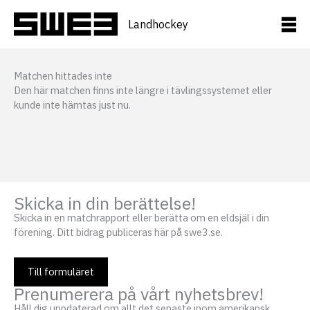
Hoppa
till
Landhockey
innehåll
Matchen hittades inte
Den här matchen finns inte längre i tävlingssystemet eller
kunde inte hämtas just nu.
Skicka in din berättelse!
Skicka in en matchrapport eller berätta om en eldsjäl i din
förening. Ditt bidrag publiceras här på swe3.se.
Till formuläret
Prenumerera på vårt nyhetsbrev!
Håll dig uppdaterad om allt det senaste inom amerikansk