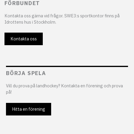
FÖRBUNDET
Kontakta oss gärna vid frågor. SWE3:s sportkontor finns på
Idrottens hus i Stockholm.
Kontakta oss
BÖRJA SPELA
Vill du prova på landhockey? Kontakta en förening och prova
på!
Hitta en förening