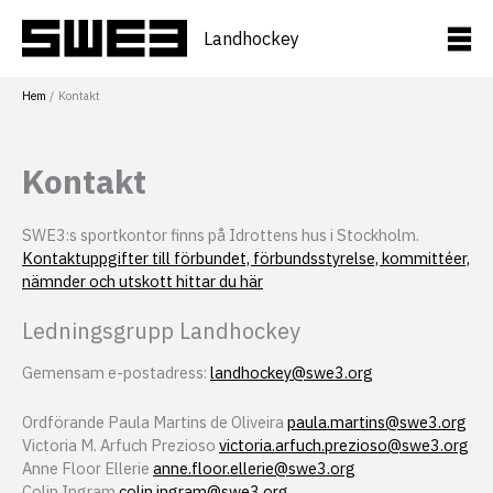
Hoppa
till
Landhockey
innehåll
Hem
Kontakt
Kontakt
SWE3:s sportkontor finns på Idrottens hus i Stockholm.
Kontaktuppgifter till förbundet, förbundsstyrelse, kommittéer,
nämnder och utskott hittar du här
Ledningsgrupp Landhockey
Gemensam e-postadress:
landhockey@swe3.org
Ordförande Paula Martins de Oliveira
paula.martins@swe3.org
Victoria M. Arfuch Prezioso
victoria.arfuch.prezioso@swe3.org
Anne Floor Ellerie
anne.floor.ellerie@swe3.org
Colin Ingram
colin.ingram@swe3.org