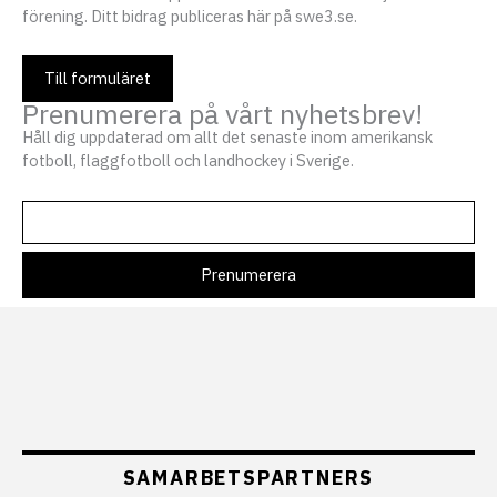
förening. Ditt bidrag publiceras här på swe3.se.
Till formuläret
Prenumerera på vårt nyhetsbrev!
Håll dig uppdaterad om allt det senaste inom amerikansk
fotboll, flaggfotboll och landhockey i Sverige.
SAMARBETSPARTNERS