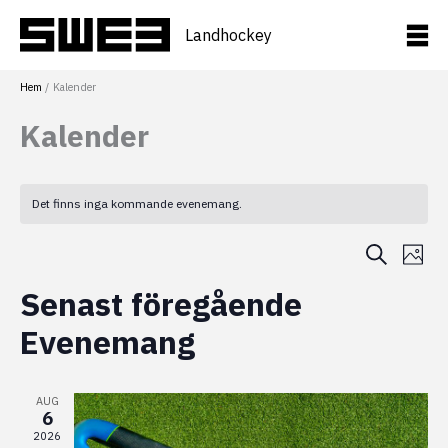
Hoppa
till
Landhockey
innehåll
Hem
Kalender
Kalender
Det finns inga kommande evenemang.
E
E
S
F
ö
v
o
v
L
Senast föregående
k
t
e
e
o
i
Evenemang
n
n
s
e
e
AUG
t
6
m
m
2026