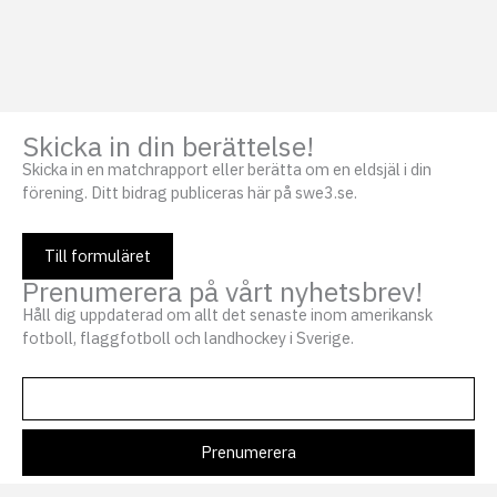
t
i
o
n
Skicka in din berättelse!
Skicka in en matchrapport eller berätta om en eldsjäl i din
förening. Ditt bidrag publiceras här på swe3.se.
Till formuläret
Prenumerera på vårt nyhetsbrev!
Håll dig uppdaterad om allt det senaste inom amerikansk
fotboll, flaggfotboll och landhockey i Sverige.