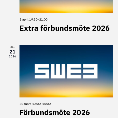
d
n
o
g
V
t
i
8 april 19:30
–
21:00
o
Extra förbundsmöte 2026
e
V
w
i
MAR
s
e
21
2026
N
w
a
v
i
g
21 mars 12:00
–
15:00
a
Förbundsmöte 2026