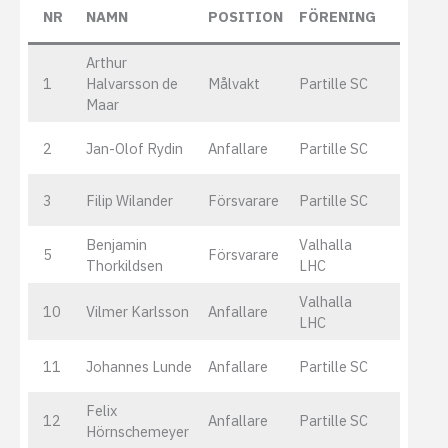
NR
NAMN
POSITION
FÖRENING
Arthur
1
Halvarsson de
Målvakt
Partille SC
Maar
2
Jan-Olof Rydin
Anfallare
Partille SC
3
Filip Wilander
Försvarare
Partille SC
Benjamin
Valhalla
5
Försvarare
Thorkildsen
LHC
Valhalla
10
Vilmer Karlsson
Anfallare
LHC
11
Johannes Lunde
Anfallare
Partille SC
Felix
12
Anfallare
Partille SC
Hörnschemeyer