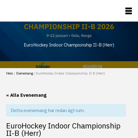
Hoppa
till
Landhockey
innehåll
EuroHockey Indoor Championship II-B (Herr)
Hem
Evenemang
EuroHockey Indoor Championship II-B (Herr)
« Alla Evenemang
Detta evenemang har redan ägt rum.
EuroHockey Indoor Championship
II-B (Herr)