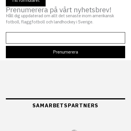
Till formuläret
Prenumerera på vårt nyhetsbrev!
Håll dig uppdaterad om allt det senaste inom amerikansk
fotboll, flaggfotboll och landhockey i Sverige.
SAMARBETSPARTNERS