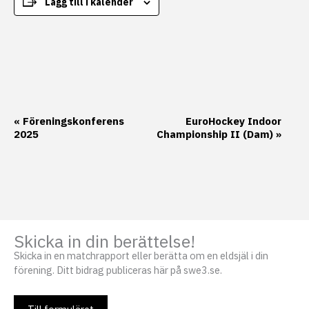
Lägg till i kalender
Evenemang-
«
Föreningskonferens
EuroHockey Indoor
2025
Championship II (Dam)
»
navigering
Skicka in din berättelse!
Skicka in en matchrapport eller berätta om en eldsjäl i din
förening. Ditt bidrag publiceras här på swe3.se.