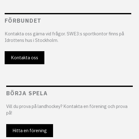
FÖRBUNDET
Kontakta oss gärna vid frågor. SWE3:s sportkontor finns på
Idrottens hus i Stockholm.
Kontakta oss
BÖRJA SPELA
Vill du prova på landhockey? Kontakta en förening och prova
på!
Hitta en förening