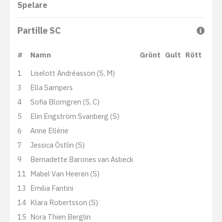
Spelare
Partille SC
#
Namn
Grönt
Gult
Rött
1
Liselott Andréasson (S, M)
3
Ella Sampers
4
Sofia Blomgren (S, C)
5
Elin Engström Svanberg (S)
6
Anne Ellérie
7
Jessica Östlin (S)
9
Bernadette Barones van Asbeck
11
Mabel Van Heeren (S)
13
Emilia Fantini
14
Klara Robertsson (S)
15
Nora Thien Berglin