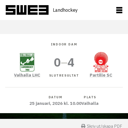
Hoppa
till
Landhockey
innehåll
INDOOR DAM
0
–
4
Valhalla LHC
Partille SC
SLUTRESULTAT
DATUM
PLATS
25 januari, 2026 kl. 10.00
Valhalla
Skriv ut/skapa PDF