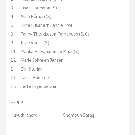
3
Lisen Toresson (S)
4
Alice Håman (S)
5
Eline Elisabeth Jannie Trof
8
Fanny Thorkildsen Fernandes (S, C)
9
Inge Voets (S)
11
Marika Halvarsson de Maar (S)
12
Marie Johnsen Jensen
14
Elin Starink
17
Laura Buettner
18
Jette Leyendecker
Övriga
Huvudtränare
Shamoun Sarag