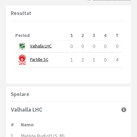
Resultat
Period
1
2
3
4
T
0
0
0
0
0
Valhalla LHC
1
2
1
0
4
Partille SC
Spelare
Valhalla LHC
#
Namn
1
Matilda Rudloff (S, M)