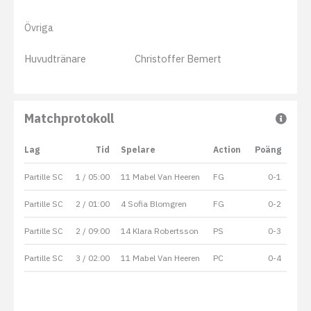
Övriga
Huvudtränare
Christoffer Bemert
Matchprotokoll
Lag
Tid
Spelare
Action
Poäng
Partille SC
1 / 05:00
11 Mabel Van Heeren
FG
0-1
Partille SC
2 / 01:00
4 Sofia Blomgren
FG
0-2
Partille SC
2 / 09:00
14 Klara Robertsson
PS
0-3
Partille SC
3 / 02:00
11 Mabel Van Heeren
PC
0-4