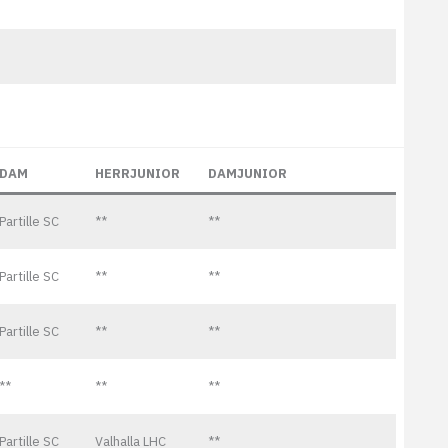
DAM
HERRJUNIOR
DAMJUNIOR
Partille SC
**
**
Partille SC
**
**
Partille SC
**
**
**
**
**
Partille SC
Valhalla LHC
**