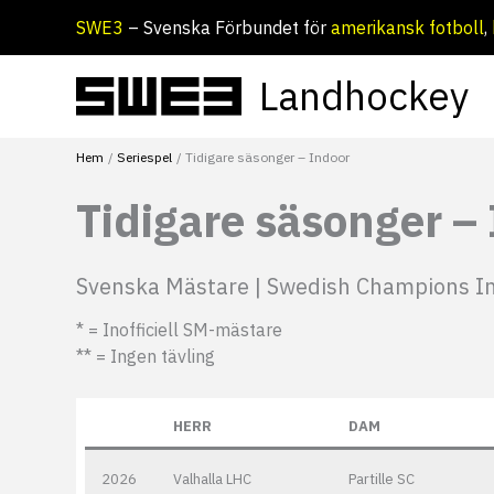
Hoppa
SWE3
– Svenska Förbundet för
amerikansk fotboll
,
till
innehåll
Landhockey
Hem
Seriespel
Tidigare säsonger – Indoor
Tidigare säsonger –
Svenska Mästare | Swedish Champions I
* = Inofficiell SM-mästare
** = Ingen tävling
HERR
DAM
2026
Valhalla LHC
Partille SC