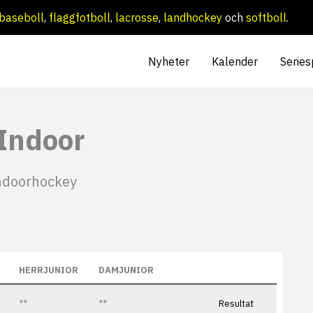
baseboll
,
flaggfotboll
,
lacrosse
,
landhockey
och
softboll
.
Nyheter
Kalender
Series
 Indoor
ndoorhockey
HERRJUNIOR
DAMJUNIOR
**
**
Resultat