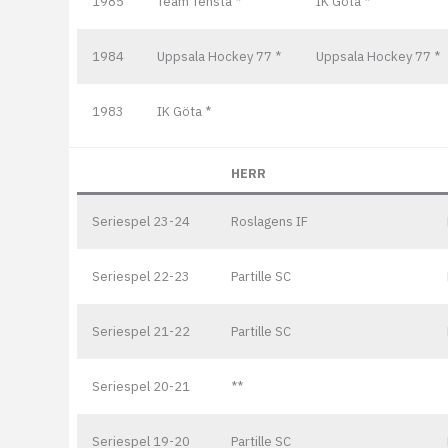
1985
Team Tensta *
IK Göta *
1984
Uppsala Hockey 77 *
Uppsala Hockey 77 *
1983
IK Göta *
HERR
Seriespel 23-24
Roslagens IF
Seriespel 22-23
Partille SC
Seriespel 21-22
Partille SC
Seriespel 20-21
**
Seriespel 19-20
Partille SC