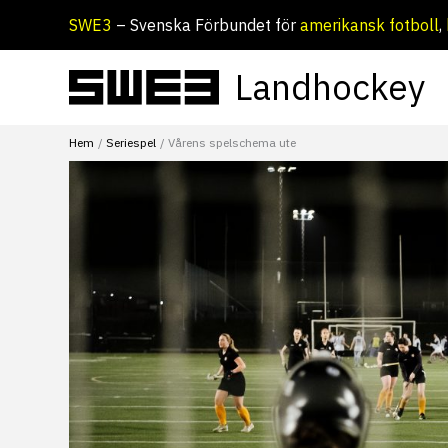
Hoppa
SWE3
– Svenska Förbundet för
amerikansk fotboll
,
till
innehåll
Landhockey
Hem
Seriespel
Vårens spelschema ute