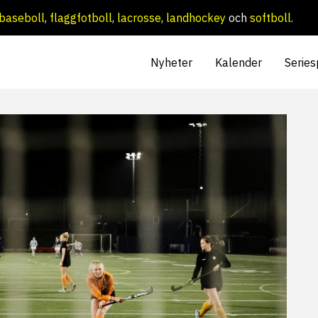
baseboll
,
flaggfotboll
,
lacrosse
,
landhockey
och
softboll
.
Nyheter
Kalender
Series