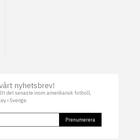
vårt nyhetsbrev!
llt det senaste inom amerikansk fotboll,
ey i Sverige.