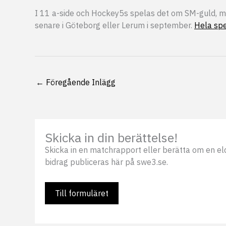
I 11 a-side och Hockey5s spelas det om SM-guld, med
senare i Göteborg eller Lerum i september.
Hela spe
←
Föregående Inlägg
Skicka in din berättelse!
Skicka in en matchrapport eller berätta om en eldsj
bidrag publiceras här på swe3.se.
Till formuläret