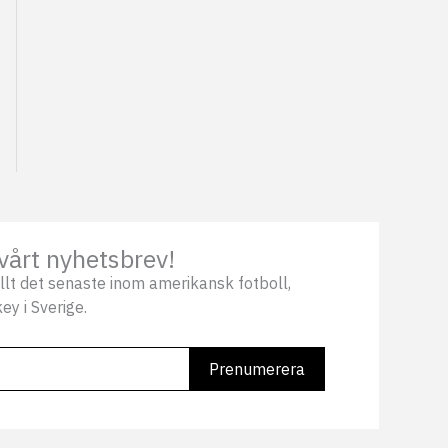
vårt nyhetsbrev!
llt det senaste inom amerikansk fotboll,
ey i Sverige.