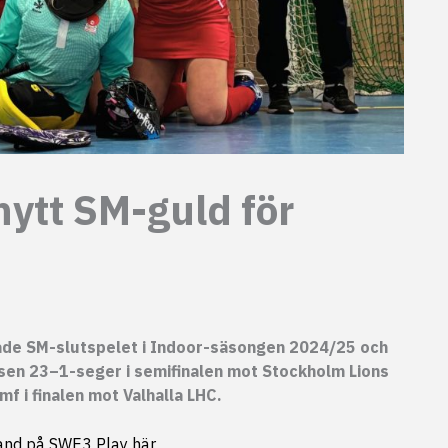
ytt SM-guld för
ade SM-slutspelet i Indoor-säsongen 2024/25 och
gsen 23–1-seger i semifinalen mot Stockholm Lions
f i finalen mot Valhalla LHC.
hand på SWE3 Play här