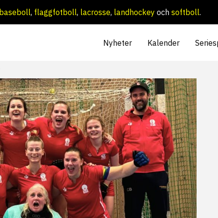
baseboll
,
flaggfotboll
,
lacrosse
,
landhockey
och
softboll
.
Nyheter
Kalender
Series
r