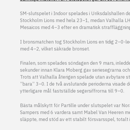
SM-slutspelet i Indoor spelades i Uriksdalshallen d
Stockholm Lions med hela 23–1, medan Valhalla LHC
Mesaicos med 4–3 efter en dramatisk straffläggnin
I bronsmatchen tog Stockholm Lions en tidig 2–0-l
med 4–2, vilket säkrade bronset.
Finalen, som spelades söndagen den 9 mars, inleddes
sekunder innan Klara Moberg gav seriesegrarna oc
Trots att Valhalla återigen spelade utan avbytare sto
”bara” 3–0. I de två avslutande perioderna visade doc
ytterligare mål fastställde segersiffrorna till 9–0.
Bästa målskytt för Partille under slutspelet var No
Sampers med 6 vardera samt Mabel Van Heeren med 5
släppte, med stöd av ett stabilt försvarsspel, totalt