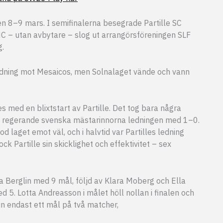
en 8–9 mars. I semifinalerna besegrade Partille SC
 – utan avbytare – slog ut arrangörsföreningen SLF
g.
edning mot Mesaicos, men Solnalaget vände och vann
 med en blixtstart av Partille. Det tog bara några
h regerande svenska mästarinnorna ledningen med 1–0.
d laget emot väl, och i halvtid var Partilles ledning
k Partille sin skicklighet och effektivitet – sex
ra Berglin med 9 mål, följd av Klara Moberg och Ella
. Lotta Andreasson i målet höll nollan i finalen och
 in endast ett mål på två matcher,