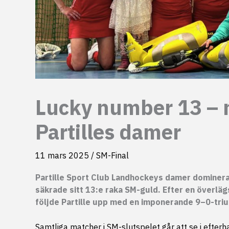
Lucky number 13 – n
Partilles damer
11 mars 2025
/
SM-Final
Partille Sport Club Landhockeys damer dominer
säkrade sitt 13:e raka SM-guld. Efter en överlä
följde Partille upp med en imponerande 9–0-trium
Samtliga matcher i SM-slutspelet går att se i efter