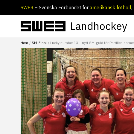
Hoppa
SWE3
– Svenska Förbundet för
amerikansk fotboll
,
till
innehåll
Landhockey
Hem
SM-Final
Lucky number 13 – nytt SM-guld för Partilles dame