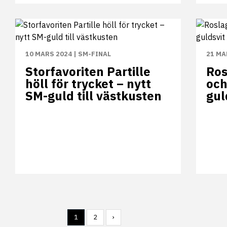
10 MARS 2024
|
SM-FINAL
21 MA
Storfavoriten Partille
Ros
höll för trycket – nytt
och
SM-guld till västkusten
gul
1
2
›