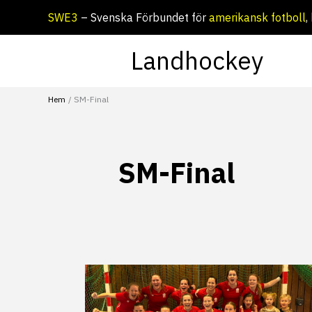
Hoppa
SWE3
– Svenska Förbundet för
amerikansk fotboll
,
till
innehåll
Landhockey
Hem
SM-Final
SM-Final