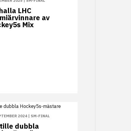
EMBER 2025
|
SM-FINAL
halla LHC
miärvinnare av
key5s Mix
PTEMBER 2024
|
SM-FINAL
tille dubbla