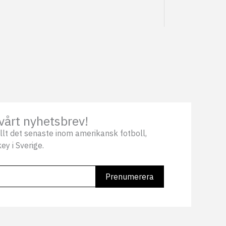
vårt nyhetsbrev!
llt det senaste inom amerikansk fotboll,
ey i Sverige.