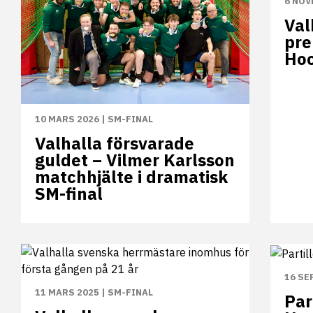
6 NOV
Val
pre
Hoc
10 MARS 2026
|
SM-FINAL
Valhalla försvarade
guldet – Vilmer Karlsson
matchhjälte i dramatisk
SM-final
16 SE
11 MARS 2025
|
SM-FINAL
Par