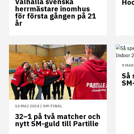
Valhalla svenska
Hoc
herrmästare inomhus
för första gången på 21
år
9 MAR
Så 
SM-
16 MAJ 2024
|
SM-FINAL
32–1 på två matcher och
nytt SM-guld till Partille