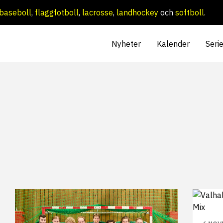
baseboll
,
flaggfotboll
,
lacrosse
,
landhockey
och
softboll
.
Nyheter
Kalender
Seri