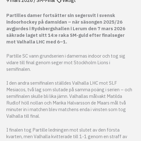
9 mars 2026
/
SM-Final
Viktigt
Partilles damer fortsätter sin segersvit i svensk
indoorhockey på damsidan – när säsongen 2025/26
avgjordes i Rydsbergshallen i Lerum den 7 mars 2026
säkrade laget sitt 14:e raka SM-guld efter finalseger
mot Valhalla LHC med 6–1.
Partille SC vann grundserien i damernas indoor och tog sig
vidare till final genom seger mot Stockholm Lions i
semifinalen.
I den andra semifinalen ställdes Valhalla LHC mot SLF
Mesiacos, två lag som slutade på samma poäng i serien – och
semifinalen skulle bli lika jämn. Valhallas målvakt Matilda
Rudlof höll nollan och Marika Halvarsson de Maars mål två
minuter in i matchen blev matchens enda i vinsten som tog
Valhalla till final.
I finalen tog Partille ledningen mot slutet av den första
kvarten, men Valhalla kvitterade till 1-1 genom en straff av