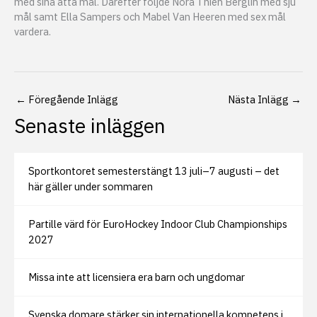
med sina åtta mål. Därefter följde Nora Thien Berglin med sju
mål samt Ella Sampers och Mabel Van Heeren med sex mål
vardera.
←
Föregående Inlägg
Nästa Inlägg
→
Senaste inläggen
Sportkontoret semesterstängt 13 juli–7 augusti – det
här gäller under sommaren
Partille värd för EuroHockey Indoor Club Championships
2027
Missa inte att licensiera era barn och ungdomar
Svenska domare stärker sin internationella kompetens i