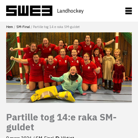
Hoppa
till
Landhockey
innehåll
Hem
SM-Final
Partille tog 14:e raka SM-guldet
Partille tog 14:e raka SM-
guldet