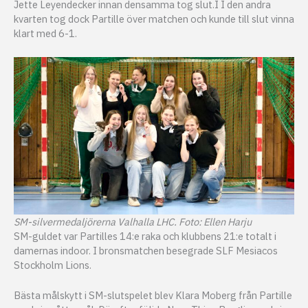
Jette Leyendecker innan densamma tog slut.I I den andra
kvarten tog dock Partille över matchen och kunde till slut vinna
klart med 6-1.
SM-silvermedaljörerna Valhalla LHC. Foto: Ellen Harju
SM-guldet var Partilles 14:e raka och klubbens 21:e totalt i
damernas indoor. I bronsmatchen besegrade SLF Mesiacos
Stockholm Lions.
Bästa målskytt i SM-slutspelet blev Klara Moberg från Partille