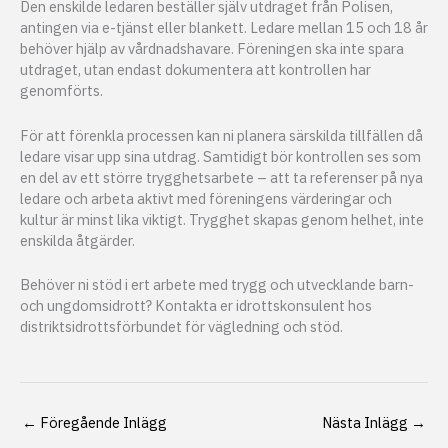
Den enskilde ledaren beställer själv utdraget från Polisen,
antingen via e-tjänst eller blankett. Ledare mellan 15 och 18 år
behöver hjälp av vårdnadshavare. Föreningen ska inte spara
utdraget, utan endast dokumentera att kontrollen har
genomförts.
För att förenkla processen kan ni planera särskilda tillfällen då
ledare visar upp sina utdrag. Samtidigt bör kontrollen ses som
en del av ett större trygghetsarbete – att ta referenser på nya
ledare och arbeta aktivt med föreningens värderingar och
kultur är minst lika viktigt. Trygghet skapas genom helhet, inte
enskilda åtgärder.
Behöver ni stöd i ert arbete med trygg och utvecklande barn-
och ungdomsidrott? Kontakta er idrottskonsulent hos
distriktsidrottsförbundet för vägledning och stöd.
←
Föregående Inlägg
Nästa Inlägg
→