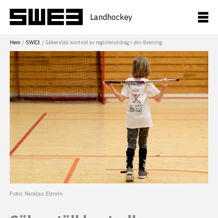
Hoppa
till
Landhockey
innehåll
Hem
SWE3
Säkerställ kontroll av registerutdrag i din förening
Foto: Nicklas Elmrin