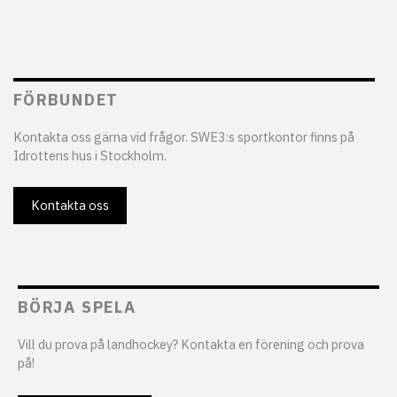
FÖRBUNDET
Kontakta oss gärna vid frågor. SWE3:s sportkontor finns på
Idrottens hus i Stockholm.
Kontakta oss
BÖRJA SPELA
Vill du prova på landhockey? Kontakta en förening och prova
på!