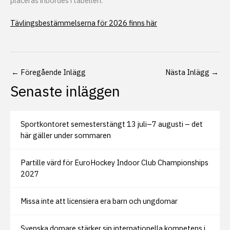
placeras inbördes i tabellen.
Tävlingsbestämmelserna för 2026 finns här
←
Föregående Inlägg
Nästa Inlägg
→
Senaste inläggen
Sportkontoret semesterstängt 13 juli–7 augusti – det
här gäller under sommaren
Partille värd för EuroHockey Indoor Club Championships
2027
Missa inte att licensiera era barn och ungdomar
Svenska domare stärker sin internationella kompetens i